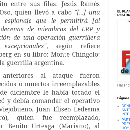
cito entre sus filas: Jesús Ramés
 Oso, quien llevó a cabo
"[...] una
EL PLA
DESTRUI
 espionaje que le permitirá [al
a decenas de miembros del ERP y
ción de una operación guerrillera
 excepcionales"
, según refiere
berg en su libro: Monte Chingolo:
la guerrilla argentina.
anteriores al ataque fueron
ecidos o muertos irreemplazables
Hacer c
 de diciembre le había tocado el
Páginas
eó y debía comandar el operativo
DEN
 Viejobueno, Juan Eliseo Ledesma
ANTE
INT
ro), quien fue reemplazado,
PART
r Benito Urteaga (Mariano), al
PRES
HOY 