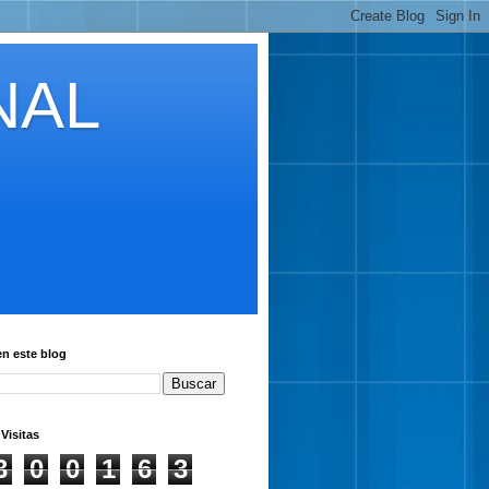
NAL
en este blog
 Visitas
3
0
0
1
6
3