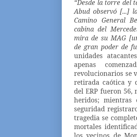
“Desde la torre del t
Abud observó [...] 
Camino General Be
cabina del Mercede
mira de su MAG [un
de gran poder de fu
unidades atacantes
apenas comenza
revolucionarios se 
retirada caótica y 
del ERP fueron 56, 
heridos; mientras
seguridad registrar
tragedia se complet
mortales identifica
los vecinos de Mon