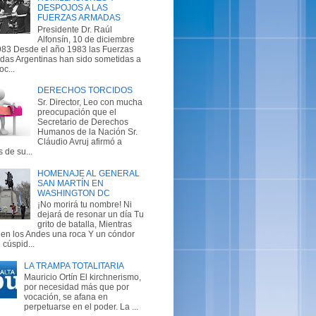
DESPOJOS A LAS
FUERZAS ARMADAS
Presidente Dr. Raúl
Alfonsín, 10 de diciembre
983 Desde el año 1983 las Fuerzas
das Argentinas han sido sometidas a
oc...
DERECHOS TORCIDOS
Sr. Director, Leo con mucha
preocupación que el
Secretario de Derechos
Humanos de la Nación Sr.
Cláudio Avruj afirmó a
s de su...
HOMENAJE AL GENERAL
SAN MARTÍN EN
WASHINGTON DC
¡No morirá tu nombre! Ni
dejará de resonar un día Tu
grito de batalla, Mientras
en los Andes una roca Y un cóndor
 cúspid...
LA TRAMPA TOTALITARIA
Mauricio Ortín El kirchnerismo,
por necesidad más que por
vocación, se afana en
perpetuarse en el poder. La ...