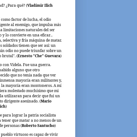
ad? ¿Para qué? (
Vladímir Ilich
o como factor de lucha, el odio
igente al enemigo, que impulsa más
la limitaciones naturales del ser
y lo convierte en una eficaz ,
a, selectiva y fría máquina de matar.
s soldados tienen que ser así: un
sin odio no puede triunfar sobre un
 brutal". (
Ernesto "Che" Guevara
)
o con Videla. Fue una guerra.
abido alguno que otro
ecido que no tenía nada que ver
 inmensa mayoría eran militantes y,
s, la mayoría eran montoneros. A mí
iera molestado muchísimo que mi
la utilizaran para decir que fui un
to dirigente asesinado. (
Mario
ich
)
e para lograr la patria socialista
 tener que matar a no menos de un
de personas (
Roberto Santucho
)
 pueblo virtuoso es capaz de vivir