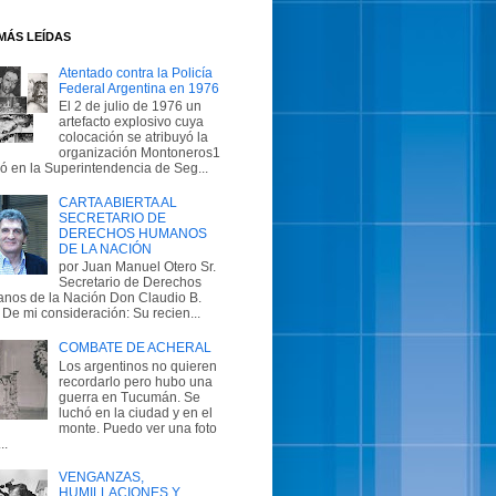
MÁS LEÍDAS
Atentado contra la Policía
Federal Argentina en 1976
El 2 de julio de 1976 un
artefacto explosivo cuya
colocación se atribuyó la
organización Montoneros1
ló en la Superintendencia de Seg...
CARTA ABIERTA AL
SECRETARIO DE
DERECHOS HUMANOS
DE LA NACIÓN
por Juan Manuel Otero Sr.
Secretario de Derechos
nos de la Nación Don Claudio B.
 De mi consideración: Su recien...
COMBATE DE ACHERAL
Los argentinos no quieren
recordarlo pero hubo una
guerra en Tucumán. Se
luchó en la ciudad y en el
monte. Puedo ver una foto
..
VENGANZAS,
HUMILLACIONES Y