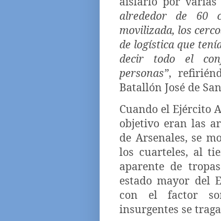
aislarlo por varias
alrededor de 60 
movilizada, los cerco
de logística que tení
decir todo el co
personas”
, refirié
Batallón José de San
Cuando el Ejército A
objetivo eran las 
de Arsenales, se m
los cuarteles, al t
aparente de tropas
estado mayor del 
con el factor so
insurgentes se traga