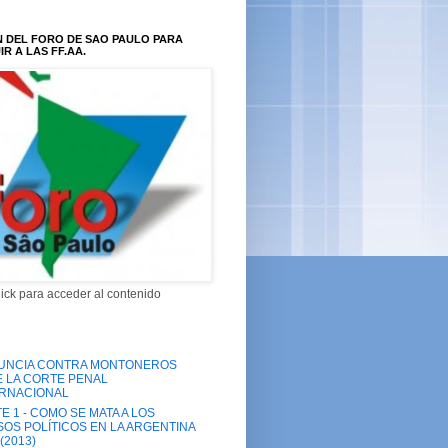
N DEL FORO DE SAO PAULO PARA
R A LAS FF.AA.
lick para acceder al contenido
UNCIA CONTRA MONTONEROS
 LA CORTE PENAL
ERNACIONAL
E 1 - COMO SE MATA A LOS
OS POLÍTICOS EN LA ARGENTINA
(2013)