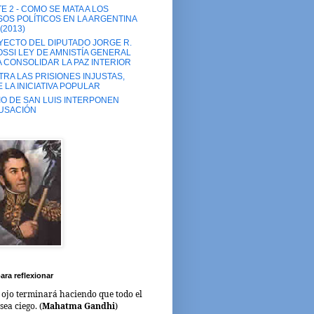
E 2 - COMO SE MATA A LOS
OS POLÍTICOS EN LA ARGENTINA
(2013)
ECTO DEL DIPUTADO JORGE R.
SSI LEY DE AMNISTÍA GENERAL
 CONSOLIDAR LA PAZ INTERIOR
RA LAS PRISIONES INJUSTAS,
 LA INICIATIVA POPULAR
IO DE SAN LUIS INTERPONEN
USACIÓN
ara reflexionar
 ojo terminará haciendo que todo el
ea ciego. (
Mahatma Gandhi
)