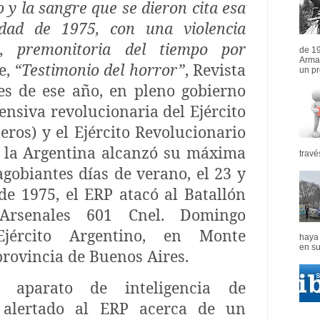
io y la sangre que se dieron cita esa
idad de 1975, con una violencia
ta, premonitoria del tiempo por
de 1
Arma
e,
“Testimonio del horror”
, Revista
un pr
nes de ese año, en pleno gobierno
fensiva revolucionaria del Ejército
os) y el Ejército Revolucionario
n la Argentina alcanzó su máxima
travé
agobiantes días de verano, el 23 y
de 1975, el ERP atacó al Batallón
Arsenales 601 Cnel. Domingo
Ejército Argentino, en Monte
haya 
en su
provincia de Buenos Aires.
 aparato de inteligencia de
 alertado al ERP acerca de un