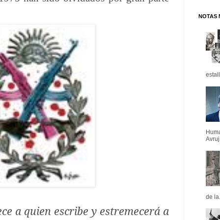
NOTAS 
estal
Huma
Avruj
de la.
ce a quien escribe y estremecerá a