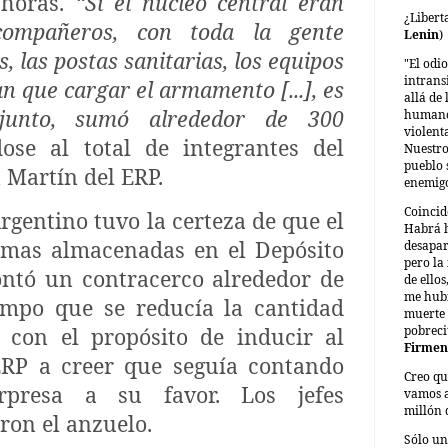
 horas.
“Si el núcleo central eran
¿Libert
compañeros, con toda la gente
Lenin
)
s, las postas sanitarias, los equipos
"El odi
intrans
an que cargar el armamento [...], es
allá de 
njunto, sumó alrededor de 300
humano 
violent
ndose al total de integrantes del
Nuestro
pueblo 
 Martín del ERP.
enemigo
Coincid
rgentino tuvo la certeza de que el
Habrá h
armas almacenadas en el Depósito
desapar
pero la
ontó un contracerco alrededor de
de ello
me hub
iempo que se reducía la cantidad
muerte 
pobreci
 con el propósito de inducir al
Firmen
ERP a creer que seguía contando
Creo qu
rpresa a su favor. Los jefes
vamos a
millón 
ron el anzuelo.
Sólo un