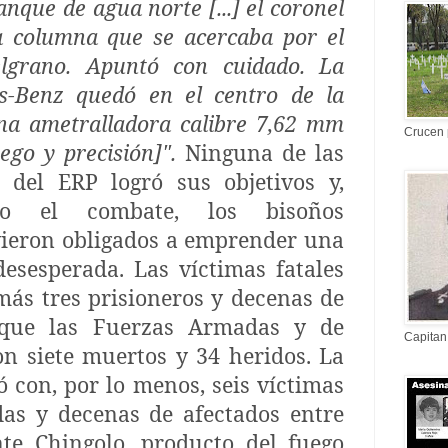
anque de agua norte [...] el coronel
la columna que se acercaba por el
lgrano. Apuntó con cuidado. La
s-Benz quedó en el centro de la
a ametralladora calibre 7,62 mm
Crucen 
ego y precisión]".
Ninguna de las
 del ERP logró sus objetivos y,
do el combate, los bisoños
vieron obligados a emprender una
desesperada. Las víctimas fatales
más tres prisioneros y decenas de
 que las Fuerzas Armadas y de
Capitan
on siete muertos y 34 heridos. La
ó con, por lo menos, seis víctimas
das y decenas de afectados entre
te Chingolo, producto del fuego