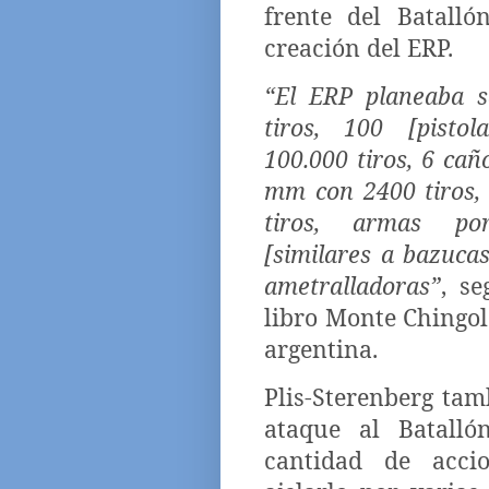
frente del Batall
creación del ERP.
“El ERP planeaba s
tiros, 100 [pisto
100.000 tiros, 6 ca
mm con 2400 tiros, 
tiros, armas port
[similares a bazucas
ametralladoras”
, s
libro Monte Chingolo
argentina.
Plis-Sterenberg tam
ataque al Batalló
cantidad de accio