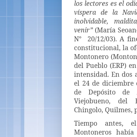
los lectores es el od
víspera de la Nav
inolvidable, maldi
venir”
(María Seoan
N°
20/12/03). A fi
constitucional, la o
Montonero (Montoner
del Pueblo (ERP) e
intensidad. En dos 
el 24 de diciembre 
de Depósito de 
Viejobueno, del 
Chingolo, Quilmes, 
Tiempo antes, el
Montoneros había