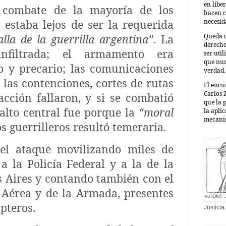
en libe
 combate de la mayoría de los
hacen c
necesid
 estaba lejos de ser la requerida
Queda c
lla de la guerrilla argentina”
. La
derecho
 infiltrada; el armamento era
ser uti
que nun
uo y precario; las comunicaciones
verdad.
las contenciones, cortes de rutas
El enc
Carlos 
acción fallaron, y si se combatió
que la 
alto central fue porque la
“moral
la aplic
mecanis
os guerrilleros resultó temeraria.
ó el ataque movilizando miles de
 la Policía Federal y a la de la
 Aires y contando también con el
 Aérea y de la Armada, presentes
pteros.
Justici